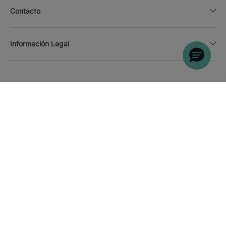
Contacto
Información Legal
BUSCAR
Llamar
Moneda
Español
Descarga la APP
Politica de cookies
Mapa del sitio
Nota legal
Afiliados
Confianza online y métodos de pago
Política de privacidad
Iberostar Hotels & Resorts