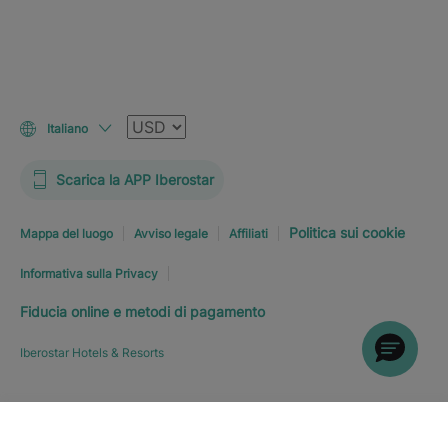
Valuta
Italiano
Scarica la APP Iberostar
Politica sui cookie
Mappa del luogo
Avviso legale
Affiliati
Informativa sulla Privacy
Fiducia online e metodi di pagamento
Iberostar Hotels & Resorts
PRENOTA SUBITO
A PARTIRE
Esplora l’hotel