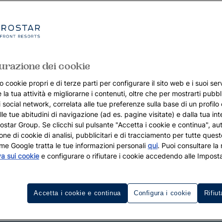
urazione dei cookie
o cookie propri e di terze parti per configurare il sito web e i suoi serv
 la tua attività e migliorarne i contenuti, oltre che per mostrarti pubbli
i social network, correlata alle tue preferenze sulla base di un profilo
lle tue abitudini di navigazione (ad es. pagine visitate) e dalla tua in
rostar Group. Se clicchi sul pulsante "Accetta i cookie e continua", aut
zione di cookie di analisi, pubblicitari e di tracciamento per tutte queste
me Google tratta le tue informazioni personali
qui
. Puoi consultare la
va sui cookie
e configurare o rifiutare i cookie accedendo alle Imposta
Accetta i cookie e continua
Configura i cookie
Rifiut