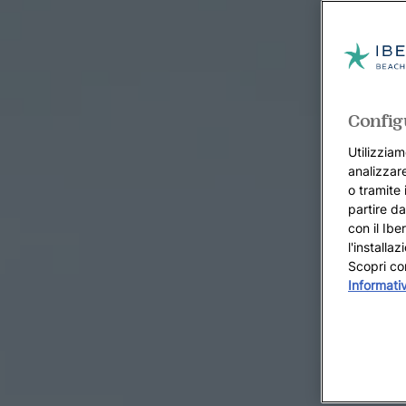
Config
Utilizziam
analizzare
o tramite 
partire da
con il Ibe
l'installa
Scopri co
Informati