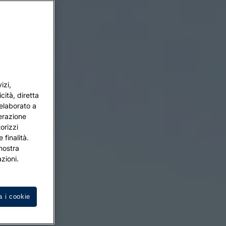
izi,
cità, diretta
 elaborato a
terazione
orizzi
 finalità.
 nostra
zioni.
a i cookie