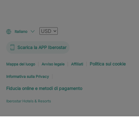
Valuta
Italiano
Scarica la APP Iberostar
Politica sui cookie
Mappa del luogo
Avviso legale
Affiliati
Informativa sulla Privacy
Fiducia online e metodi di pagamento
Iberostar Hotels & Resorts
PRENOTA SUBITO
A PARTIRE
Esplora l’hotel
DA
237
€