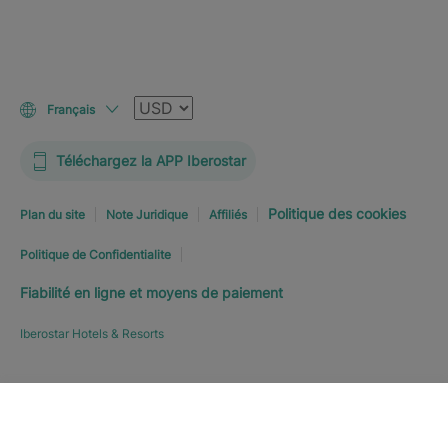
Devise
Français
Téléchargez la APP Iberostar
Politique des cookies
Plan du site
Note Juridique
Affiliés
Politique de Confidentialite
Fiabilité en ligne et moyens de paiement
Iberostar Hotels & Resorts
RÉSERVEZ MAINTENANT
À
Explorer l’hôtel
PARTIR DE
237
€