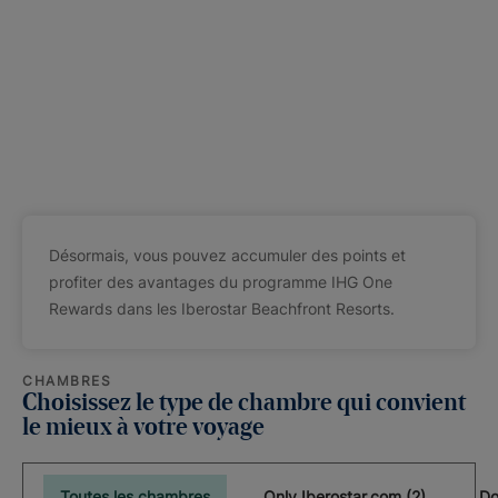
Désormais, vous pouvez accumuler des points et
profiter des avantages du programme IHG One
Rewards dans les Iberostar Beachfront Resorts.
CHAMBRES
Choisissez le type de chambre qui convient
le mieux à votre voyage
Toutes les chambres
Only Iberostar.com (2)
Do