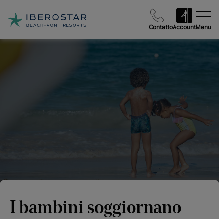
Contatto
Account
Menu
I bambini soggiornano