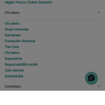
Miglior Prezzo Online Garantito
Chi siamo
Chi siamo
Grupo Iberostar
Iberostate
Fundación Iberostar
The-Club
Chi siamo
Espansione
Responsabilità sociali
Sala stampa
Sostenibilità
Contattaci
SCOPRI HOTEL
Chiama
Informazioni legali