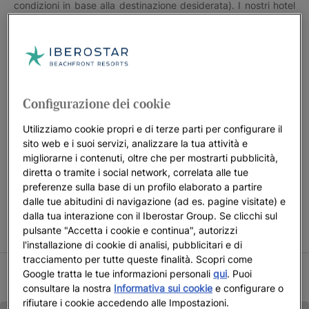
condizioni in base alla destinazione desiderata). I nostri hotel
e resort sono così: pensati affinché la vostra unica
preoccupazione sia approfittare al massimo delle vostre
giornate di riposo in famiglia.
Preparatevi a scoprire tutti gli hotel familiari in prima linea sul
mare e a conoscere tutti i vantaggi che vi offrono.
Configurazione dei cookie
Utilizziamo cookie propri e di terze parti per configurare il
sito web e i suoi servizi, analizzare la tua attività e
migliorarne i contenuti, oltre che per mostrarti pubblicità,
CONDIZIONI DELL’OFFERTA SOGGIORNO BAMBINI GRATIS
diretta o tramite i social network, correlata alle tue
Bambini accompagnati da 2 adulti soggiornano gratuitamente
preferenze sulla base di un profilo elaborato a partire
solo in camere selezionate. Offerta soggetta a disponibilità
dalle tue abitudini di navigazione (ad es. pagine visitate) e
nelle date indicate. Iberostar si riserva il diritto di modificare o
dalla tua interazione con il Iberostar Group. Se clicchi sul
pulsante "Accetta i cookie e continua", autorizzi
annullare in parte o totalmente la promozione.
l'installazione di cookie di analisi, pubblicitari e di
tracciamento per tutte queste finalità. Scopri come
Google tratta le tue informazioni personali
qui
. Puoi
CONDIZIONI ESTATE 2026
consultare la nostra
Informativa sui cookie
e configurare o
rifiutare i cookie accedendo alle Impostazioni.