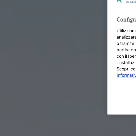
Configu
Utilizziam
analizzare
o tramite 
partire da
con il Ibe
l'installa
Scopri co
Informati