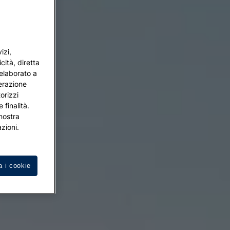
izi,
cità, diretta
 elaborato a
terazione
orizzi
 finalità.
 nostra
zioni.
a i cookie