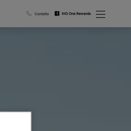
IHG One Rewards
Contatto