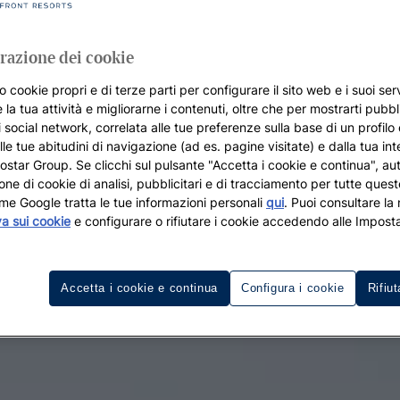
razione dei cookie
o cookie propri e di terze parti per configurare il sito web e i suoi serv
 la tua attività e migliorarne i contenuti, oltre che per mostrarti pubbli
i social network, correlata alle tue preferenze sulla base di un profilo
lle tue abitudini di navigazione (ad es. pagine visitate) e dalla tua in
rostar Group. Se clicchi sul pulsante "Accetta i cookie e continua", aut
zione di cookie di analisi, pubblicitari e di tracciamento per tutte queste
me Google tratta le tue informazioni personali
qui
. Puoi consultare la
va sui cookie
e configurare o rifiutare i cookie accedendo alle Imposta
Accetta i cookie e continua
Configura i cookie
Rifiut