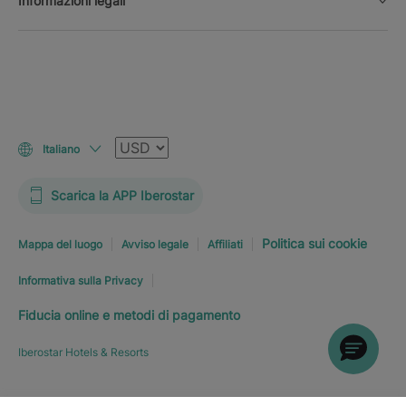
Informazioni legali
Valuta
Italiano
Scarica la APP Iberostar
Politica sui cookie
Mappa del luogo
Avviso legale
Affiliati
Informativa sulla Privacy
Fiducia online e metodi di pagamento
Iberostar Hotels & Resorts