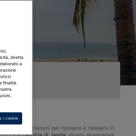
izi,
cità, diretta
 elaborato a
terazione
orizzi
 finalità.
 nostra
zioni.
a i cookie
igliori destinazioni per riposarsi e rilassarsi in
i spicca la
penisola di
Jandía
, situata all'estremità