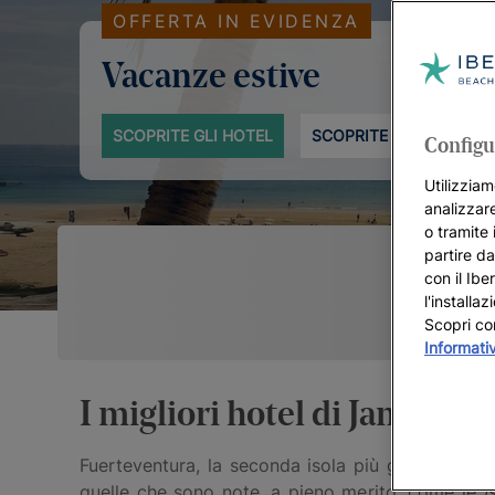
OFFERTA IN EVIDENZA
Vacanze estive
SCOPRITE GLI HOTEL
SCOPRITE DI PIÙ
Configu
Utilizziam
analizzare
o tramite 
partire da
con il Ibe
l'installa
Scopri co
Informati
I migliori hotel di Jandía
Fuerteventura, la seconda isola più grande delle 
quelle che sono note, a pieno merito, come le
I