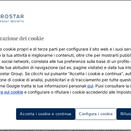
razione dei cookie
o cookie propri e di terze parti per configurare il sito web e i suoi serv
 la tua attività e migliorarne i contenuti, oltre che per mostrarti pubbli
i social network, correlata alle tue preferenze sulla base di un profilo
lle tue abitudini di navigazione (ad es. pagine visitate) e dalla tua in
rostar Group. Se clicchi sul pulsante "Accetta i cookie e continua", aut
zione di cookie di analisi, pubblicitari e di tracciamento per tutte queste
me Google tratta le tue informazioni personali
qui
. Puoi consultare la
va sui cookie
e configurare o rifiutare i cookie accedendo alle Imposta
Accetta i cookie e continua
Configura i cookie
Rifiut
Canarie e la più vicina alla costa marocchina, è una delle m
sole Fortunate
.E tra i luoghi più apprezzati dai viaggiator