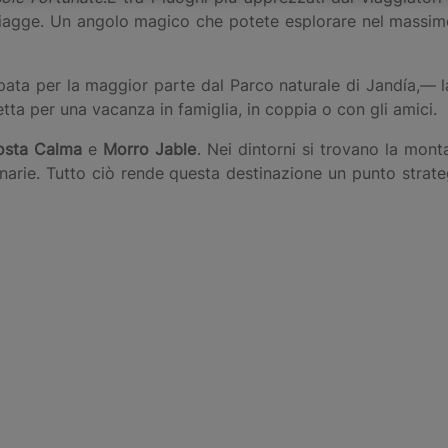
 spiagge. Un angolo magico che potete esplorare nel massi
pata per la maggior parte dal Parco naturale di Jandía,— l
tta per una vacanza in famiglia, in coppia o con gli amici.
osta Calma
e
Morro Jable
. Nei dintorni si trovano la mont
narie. Tutto ciò rende questa destinazione un punto strateg