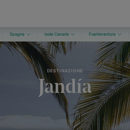
Spagna
Isole Canarie
Fuerteventura
DESTINAZIONE
Jandía