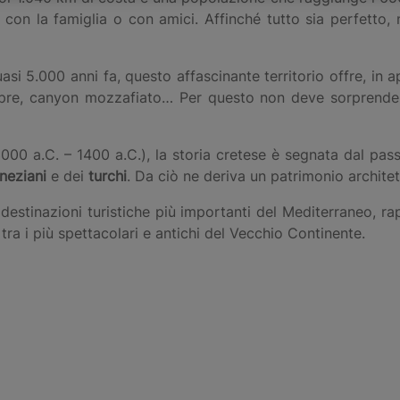
, con la famiglia o con amici. Affinché tutto sia perfetto,
asi 5.000 anni fa, questo affascinante territorio offre, in
aspre, canyon mozzafiato… Per questo non deve sorprend
 (3000 a.C. – 1400 a.C.), la storia cretese è segnata dal pa
neziani
e dei
turchi
. Da ciò ne deriva un patrimonio archite
destinazioni turistiche più importanti del Mediterraneo, r
 tra i più spettacolari e antichi del Vecchio Continente.