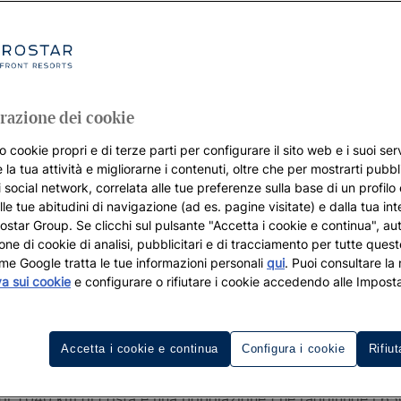
razione dei cookie
o cookie propri e di terze parti per configurare il sito web e i suoi serv
 la tua attività e migliorarne i contenuti, oltre che per mostrarti pubbli
i social network, correlata alle tue preferenze sulla base di un profilo
lle tue abitudini di navigazione (ad es. pagine visitate) e dalla tua in
rostar Group. Se clicchi sul pulsante "Accetta i cookie e continua", aut
zione di cookie di analisi, pubblicitari e di tracciamento per tutte queste
me Google tratta le tue informazioni personali
qui
. Puoi consultare la
va sui cookie
e configurare o rifiutare i cookie accedendo alle Imposta
erostar in prima linea sul mare a 
Accetta i cookie e continua
Configura i cookie
Rifiut
 custoditi del mar Egeo: la fotogenica
Creta
. Ricca di mon
uoi 1.040 km di costa e una popolazione che raggiunge i 65