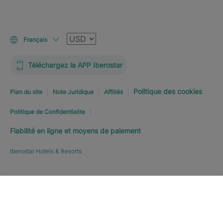
Devise
Français
Téléchargez la APP Iberostar
Politique des cookies
Plan du site
Note Juridique
Affiliés
Politique de Confidentialite
Fiabilité en ligne et moyens de paiement
Iberostar Hotels & Resorts
RÉSERVEZ MAINTENANT
À
Explorer l’hôtel
PARTIR DE
269
€