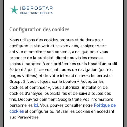
vous vivre ?
Il existe de nombreux types d'escapades pour les couples.
Choisir celle qui s'adapte le mieux à vous va dépendre de vos
goûts, de vos hobbies et de vos désirs. Nous avons bien
Configuration des cookies
conscience de cela chez Iberostar. C'est pourquoi, nous
Nous utilisons des cookies propres et de tiers pour
avons prévu
différents types d'escapade en couple
afin que
configurer le site web et ses services, analyser votre
vous trouviez celle qui est faite pour vous.
activité et améliorer son contenu, ainsi que pour vous
proposer de la publicité, directe ou via les réseaux
Vous êtes du genre soleil et plage ?
Alors, des vacances
sociaux, adaptée à vos préférences sur la base d'un profil
romantiques dans nos hôtels face aux plus belles plages
élaboré à partir de vos habitudes de navigation (par ex.
du monde est l'option rêvée pour vous.
pages visitées) et de votre interaction avec le Iberostar
Group. Si vous cliquez sur le bouton « Accepter les
Vous recherchez surtout l'intimité et le glamour ?
Un
cookies et continuer », vous autorisez l'installation de
séjour dans nos
hôtels réservés aux adultes
, de luxe ou
cookies d'analyse, publicitaires et de suivi à toutes ces
grand luxe est votre meilleure option.
fins. Découvrez comment Google traite vos informations
personnelles
ici
. Vous pouvez consulter notre
Politique de
Comme vous le voyez, vous disposez de plusieurs options
cookies
et configurer ou refuser les cookies en accédant
pour faire que votre escapade à deux soit inoubliable.
aux Paramètres.
Découvrez-les toutes et faites de vos vacances rêvées une