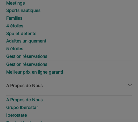
Meetings
Sports nautiques
Familles
4 étoiles
Spa et detente
Adultes uniquement
5 étoiles
Gestion réservations
Gestion réservations
Meilleur prix en ligne garanti
A Propos de Nous
A Propos de Nous
Grupo Iberostar
Iberostate
Fundación Iberostar
The-Club
RECHERCHER
Appeler