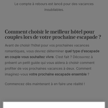
Le compte à rebours est lancé pour des vacances
inoubliables.
Comment choisir le meilleur hôtel pour
couples lors de votre prochaine escapade ?
Avant de choisir l'hôtel pour vos prochaines vacances
romantiques, vous devrez déterminer
quel type d'escapade
en couple vous souhaitez vivre
. C’est fait ? Découvrez à
présent un petit guide qui vous aidera à choisir comment
profiter de vos prochaines vacances à deux. Comment
imaginez-vous
votre prochaine escapade ensemble
?
Commencez dès maintenant à en faire une réalité !
Quel type d'escapade en couple souhaitez-