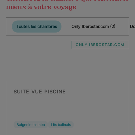
mieux à votre voyage
Toutes les chambres
Only Iberostar.com (2)
Do
ONLY IBEROSTAR.COM
SUITE VUE PISCINE
Baignoire balnéo
Lits balinais