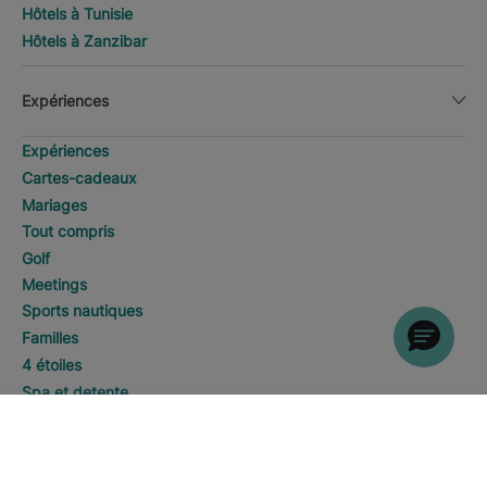
Hôtels à Tunisie
Hôtels à Zanzibar
Expériences
Expériences
Cartes-cadeaux
Mariages
Tout compris
Golf
Meetings
Sports nautiques
Familles
4 étoiles
Spa et detente
Adultes uniquement
RECHERCHER
Appeler
5 étoiles
Gestion réservations