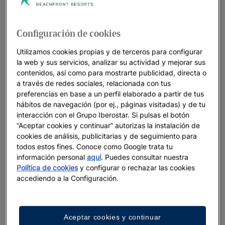
Configuración de cookies
Utilizamos cookies propias y de terceros para configurar
la web y sus servicios, analizar su actividad y mejorar sus
contenidos, así como para mostrarte publicidad, directa o
a través de redes sociales, relacionada con tus
Hasta 25% d
preferencias en base a un perfil elaborado a partir de tus
hábitos de navegación (por ej., páginas visitadas) y de tu
Oferta del mes |
interacción con el Grupo Iberostar. Si pulsas el botón
Ver oferta
Hasta 30% de dto. en hoteles seleccionados
“Aceptar cookies y continuar” autorizas la instalación de
cookies de análisis, publicitarias y de seguimiento para
Ofertas de última hora
todos estos fines. Conoce como Google trata tu
Ver oferta
información personal
aquí
. Puedes consultar nuestra
Política de cookies
y configurar o rechazar las cookies
accediendo a la Configuración.
Aceptar cookies y continuar