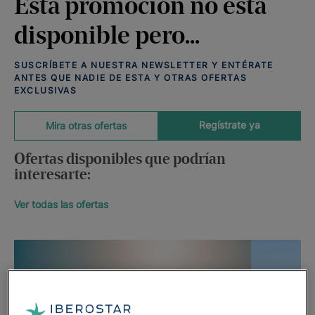
Esta promoción no está
disponible pero...
SUSCRÍBETE A NUESTRA NEWSLETTER Y ENTÉRATE
ANTES QUE NADIE DE ESTA Y OTRAS OFERTAS
EXCLUSIVAS
Regístrate ya
Mira otras ofertas
Ofertas disponibles que podrían
interesarte:
Ver todas las ofertas