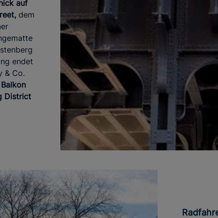
nick auf
reet,
dem
ner
ängematte
rstenberg
ang endet
y & Co.
 Balkon
 District
Radfahr