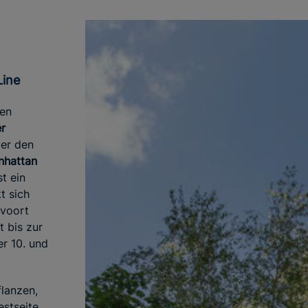
Line
sen
er
er den
nhattan
t ein
t sich
evoort
t bis zur
r 10. und
flanzen,
estseite