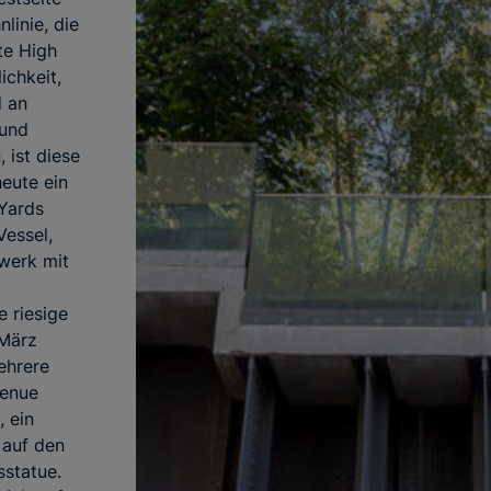
linie, die
te High
ichkeit,
d an
 und
 ist diese
heute ein
Yards
Vessel,
werk mit
 riesige
 März
ehrere
venue
 ein
 auf den
sstatue.