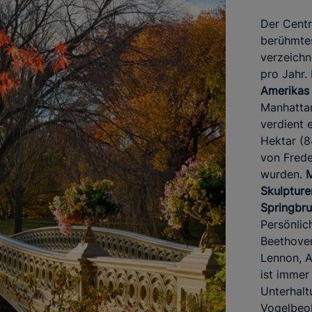
Der Centr
berühmtes
verzeichn
pro Jahr.
Amerikas
Manhattan
verdient 
Hektar (8
von Frede
wurden.
M
Skulpture
Springbr
Persönlic
Beethoven
Lennon, A
ist immer
Unterhalt
Vogelbeo