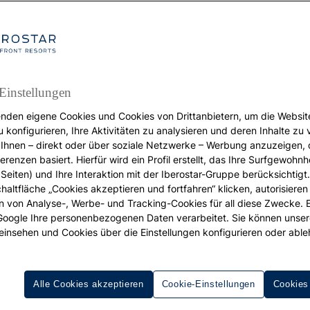
Einstellungen
nden eigene Cookies und Cookies von Drittanbietern, um die Websit
REISEZIELE
u konfigurieren, Ihre Aktivitäten zu analysieren und deren Inhalte zu
Ihnen – direkt oder über soziale Netzwerke – Werbung anzuzeigen, 
Weekend trip
erenzen basiert. Hierfür wird ein Profil erstellt, das Ihre Surfgewohnhe
ust-See-Orte in NYC f
Seiten) und Ihre Interaktion mit der Iberostar-Gruppe berücksichtigt
chaltfläche „Cookies akzeptieren und fortfahren“ klicken, autorisieren
ion von Analyse-, Werbe- und Tracking-Cookies für all diese Zwecke. 
das Wochenende
 Google Ihre personenbezogenen Daten verarbeitet. Sie können unse
einsehen und Cookies über die Einstellungen konfigurieren oder able
Alle Cookies akzeptieren
Cookie-Einstellungen
Cookies
ne der größten Metropolen der Welt, bietet eine
unendliche Vi