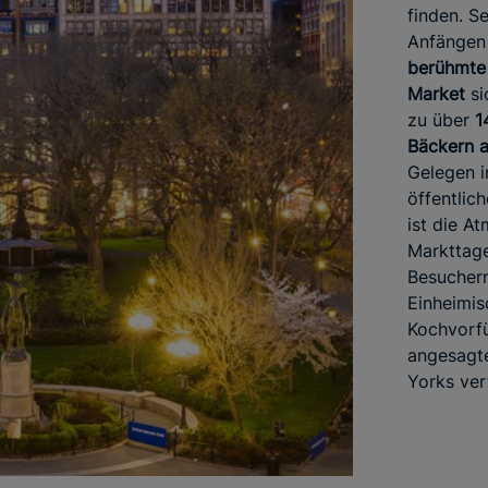
finden. S
Anfängen
berühmte
Market
si
zu über
1
Bäckern a
Gelegen i
öffentlic
ist die A
Markttage
Besuchern
Einheimi
Kochvorfü
angesagt
Yorks ver