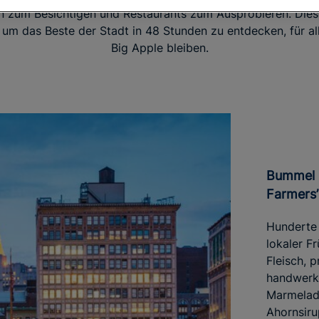
 zum Besichtigen und Restaurants zum Ausprobieren. Dies
 um das Beste der Stadt in 48 Stunden zu entdecken, für al
Big Apple bleiben.
Bummel über den Union Square
Farmers’
Hunderte 
lokaler F
Fleisch, 
handwerkl
Marmelade
Ahornsiru