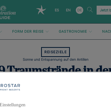
ES
EN
DE
Jetzt 
FORM DER REISE
GASTRONOMIE
NAC
REISEZIELE
Sonne und Entspannung auf den Antillen
9 Traumstrände in de
Dominikanischen
Republik
Einstellungen
leben Sie ein einzigartiges Erlebnis in den 5-Sterne-Hotels 