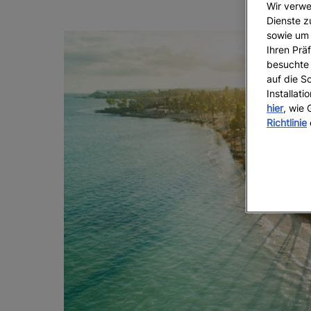
Wir verwe
Dienste z
sowie um 
Ihren Präf
besuchte 
auf die S
Installat
hier
, wie
Richtlinie