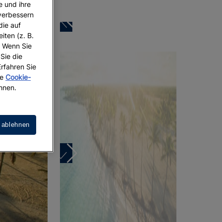
e und ihre
 verbessern
die auf
iten (z. B.
. Wenn Sie
 Sie die
Erfahren Sie
re
Cookie-
hnen.
 ablehnen