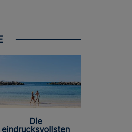
E
Die
eindrucksvollsten