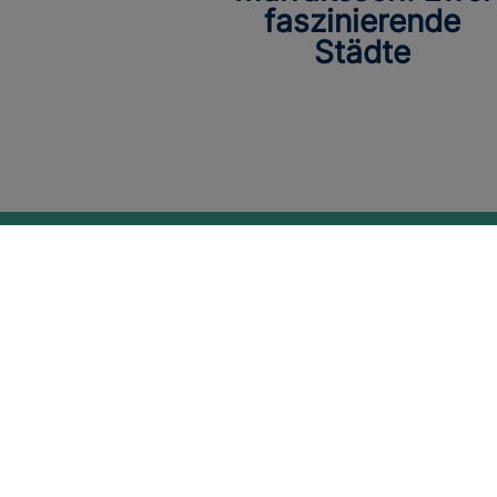
faszinierende
Städte
EUROPE