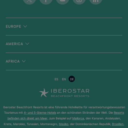
EUROPE
AMERICA
AFRICA
ES
EN
DE
Iberostar Beachfront Resorts ist eine führende Hotelkette für verantwortungsbewussten
Tourismus mit
4- und 5-Sterne-Hotels
an den schönsten Stränden der Welt. Die
Resorts
befinden sich direkt am Meer
, zum Beispiel auf
Mallorca
, den Kanaren, Andalusien,
Kreta, Marokko, Tunesien, Montenegro,
Mexiko
, der Dominikanischen Republik,
Brasilien
,