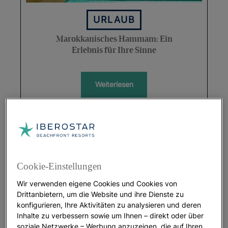
URLAUB
Marokkanisches Hammam: Ein
Erlebnis für Ihre Sinne
Weiterlesen
Cookie-Einstellungen
Wir verwenden eigene Cookies und Cookies von
Drittanbietern, um die Website und ihre Dienste zu
konfigurieren, Ihre Aktivitäten zu analysieren und deren
Inhalte zu verbessern sowie um Ihnen – direkt oder über
WELLNESS
soziale Netzwerke – Werbung anzuzeigen, die auf Ihren