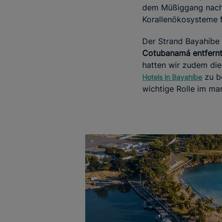
dem Müßiggang nachg
Korallenökosysteme f
Der Strand Bayahíbe 
Cotubanamá entfern
hatten wir zudem die
zu be
Hotels in Bayahíbe
wichtige Rolle im ma