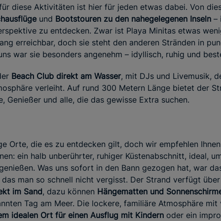
r diese Aktivitäten ist hier für jeden etwas dabei. Von die
hausflüge
und
Bootstouren zu den nahegelegenen Inseln
– 
erspektive zu entdecken. Zwar ist Playa Minitas etwas wen
ang erreichbar, doch sie steht den anderen Stränden in pun
 uns war sie besonders angenehm – idyllisch, ruhig und best
 der
Beach Club direkt am Wasser
, mit DJs und Livemusik, d
tmosphäre verleiht. Auf rund 300 Metern Länge bietet der St
e, Genießer und alle, die das gewisse Extra suchen.
ge Orte, die es zu entdecken gilt, doch wir empfehlen Ihnen
nen: ein halb unberührter, ruhiger Küstenabschnitt, ideal, 
u genießen. Was uns sofort in den Bann gezogen hat, war d
, das man so schnell nicht vergisst. Der Strand verfügt über
ekt im Sand
, dazu können
Hängematten und Sonnenschirm
annten Tag am Meer. Die lockere, familiäre Atmosphäre mit 
em idealen Ort für einen Ausflug mit Kindern
oder ein improv