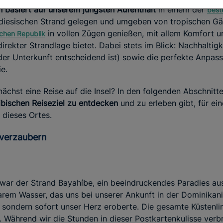
n basiert auf unserem jüngsten Aufenthalt
in einem der
best
diesischen Strand gelegen und umgeben von tropischen Gär
in vollen Zügen genießen, mit allem Komfort u
chen Republik
direkter Strandlage bietet. Dabei stets im Blick: Nachhaltigk
 der Unterkunft entscheidend ist) sowie die perfekte Anpas
e.
chst eine Reise auf die Insel? In den folgenden Abschnitte
bischen Reiseziel zu entdecken
und zu erleben gibt, für ei
 dieses Ortes.
 verzaubern
 war der Strand Bayahíbe, ein beeindruckendes Paradies a
larem Wasser, das uns bei unserer Ankunft in der Dominikan
 sondern sofort unser Herz eroberte. Die gesamte Küstenlin
Während wir die Stunden in dieser Postkartenkulisse verb