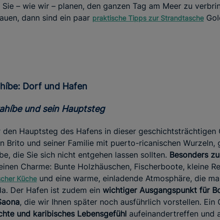
Sie – wie wir – planen, den ganzen Tag am Meer zu verbri
hauen, dann sind ein paar
Gol
praktische Tipps zur Strandtasche
ahíbe: Dorf und Hafen
yahíbe und sein Hauptsteg
 den Hauptsteg des Hafens in dieser geschichtsträchtigen 
n Brito und seiner Familie mit puerto-ricanischen Wurzeln,
be, die Sie sich nicht entgehen lassen sollten.
Besonders z
 seinen Charme: Bunte Holzhäuschen, Fischerboote, kleine Re
und eine warme, einladende Atmosphäre, die man
ischer Küche
 da. Der Hafen ist zudem ein
wichtiger Ausgangspunkt für B
 Saona
, die wir Ihnen später noch ausführlich vorstellen. Ein
ichte und karibisches Lebensgefühl
aufeinandertreffen und 