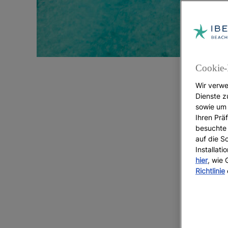
Cookie-
Wir verwe
Dienste z
sowie um 
Ihren Präf
besuchte 
auf die S
G
Installat
hier
, wie
Richtlinie