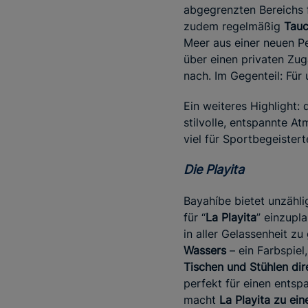
abgegrenzten Bereichs fü
zudem regelmäßig
Tauc
Meer aus einer neuen P
über einen privaten Zug
nach. Im Gegenteil: Für
Ein weiteres Highlight:
stilvolle, entspannte A
viel für Sportbegeistert
Die Playita
Bayahíbe bietet unzähli
für “
La Playita
” einzupla
in aller Gelassenheit z
Wassers
– ein Farbspiel
Tischen und Stühlen dir
perfekt für einen entsp
macht
La Playita zu ein