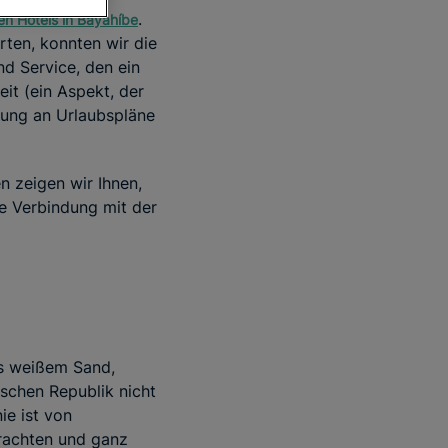
.
en Hotels in Bayahíbe
ten, konnten wir die
nd Service, den ein
eit (ein Aspekt, der
sung an Urlaubspläne
n zeigen wir Ihnen,
ne Verbindung mit der
us weißem Sand,
ischen Republik nicht
ie ist von
rachten und ganz