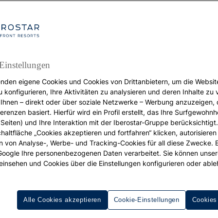
Einstellungen
nden eigene Cookies und Cookies von Drittanbietern, um die Websit
REISEZIELE
u konfigurieren, Ihre Aktivitäten zu analysieren und deren Inhalte zu
Ihnen – direkt oder über soziale Netzwerke – Werbung anzuzeigen, 
Traumhafte Orte: Ihr
erenzen basiert. Hierfür wird ein Profil erstellt, das Ihre Surfgewohnhe
Seiten) und Ihre Interaktion mit der Iberostar-Gruppe berücksichtigt
chaltfläche „Cookies akzeptieren und fortfahren“ klicken, autorisieren
uide, um die Magie v
ion von Analyse-, Werbe- und Tracking-Cookies für all diese Zwecke. 
 Google Ihre personenbezogenen Daten verarbeitet. Sie können unse
Bayahíbe zu erleben
einsehen und Cookies über die Einstellungen konfigurieren oder able
Alle Cookies akzeptieren
Cookie-Einstellungen
Cookies