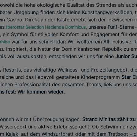
wohl die hohe ökologische Qualität des Strandes als auch 
telbarer Umgebung finden sich kleine Kunsthandwerksläden, 
in Casino. Direkt an der Küste erhebt sich der inzwischen
des
, unseres Fünf-Sterne
Iberostar Selection Hacienda Dominicus
 ein Symbol für stilvollen Komfort und Engagement für den
war für uns schnell klar: Wir wollten ein All-Inclusive-
ahíbe
zu inspiriert, die Natur der Dominikanischen Republik zu e
is voll auszukosten, entschieden wir uns für eine
Junior Su
s Resorts, das vielfältige Wellness- und Freizeitangebot, d
reiche und das liebevoll gestaltete Kinderprogramm
Star 
lichen Professionalität des gesamten Teams, ließ uns uns s
uns fest: Wir kommen wieder
.
önnen wir mit Überzeugung sagen:
Strand Minitas zählt zu
Wassersport und aktive Erlebnisse geht. Ob Schwimmen zwi
im Kajak, auf dem Windsurfbrett oder mit dem Tretboot – d