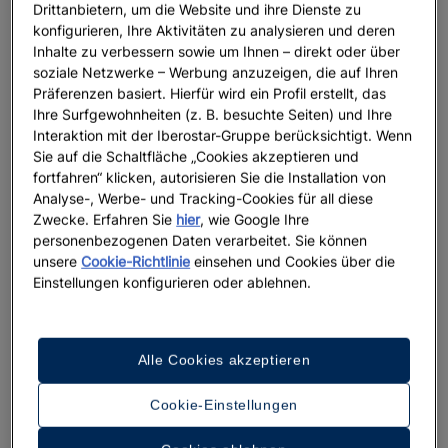
Drittanbietern, um die Website und ihre Dienste zu
konfigurieren, Ihre Aktivitäten zu analysieren und deren
Inhalte zu verbessern sowie um Ihnen – direkt oder über
soziale Netzwerke – Werbung anzuzeigen, die auf Ihren
Präferenzen basiert. Hierfür wird ein Profil erstellt, das
Ihre Surfgewohnheiten (z. B. besuchte Seiten) und Ihre
Interaktion mit der Iberostar-Gruppe berücksichtigt. Wenn
Sie auf die Schaltfläche „Cookies akzeptieren und
fortfahren“ klicken, autorisieren Sie die Installation von
Analyse-, Werbe- und Tracking-Cookies für all diese
Zwecke. Erfahren Sie
hier
, wie Google Ihre
personenbezogenen Daten verarbeitet. Sie können
Ein Rundgang durch das Hotel
unsere
Cookie-Richtlinie
einsehen und Cookies über die
Einstellungen konfigurieren oder ablehnen.
33 Fotos und Videos anzeigen
Alle Cookies akzeptieren
Cookie-Einstellungen