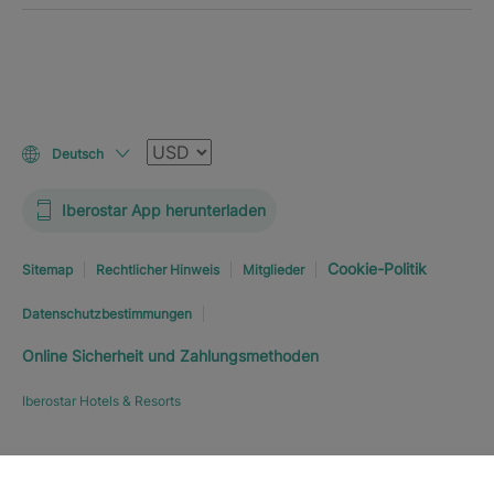
Währung
Deutsch
Iberostar App herunterladen
Cookie-Politik
Sitemap
Rechtlicher Hinweis
Mitglieder
Datenschutzbestimmungen
Online Sicherheit und Zahlungsmethoden
Iberostar Hotels & Resorts
Hotel erkunden
JETZT BUCHEN
AB
101
€