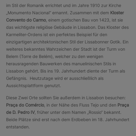
im Stil der Romanik errichtet und im Jahre 1910 zur Kirche
„Monumento Nacional“ ernannt. Zusammen mit dem
Kloster
Convento do Carmo
, einem gotischen Bau von 1423, ist sie
das wichtigste religiöse Gebäude in Lissabon. Das Kloster des
Karmeliter-Ordens ist ein perfektes Beispiel für den
einzigartigen architektonischen Stil der Lissabonner Gotik. Ein
weiteres bekanntes Wahrzeichen der Stadt ist der Turm von
Belem (Torre de Belém), welcher zu den wenigen
herausragenden Bauwerken des manuelinischen Stils in
Lissabon gehört. Bis ins 19. Jahrhundert diente der Turm als
Gefängnis. Heutzutage wird er ausschließlich als
Aussichtsplattform genutzt.
Diese Zwei Orte sollten Sie außerdem in Lissabon besuchen:
Praça do Comércio
, in der Nähe des Fluss Tejo und den
Praça
de D. Pedro IV
, früher unter dem Namen „Rossio“ bekannt.
Beide Plätze sind erst nach dem Erdbeben im 18. Jahrhundert
entstanden.