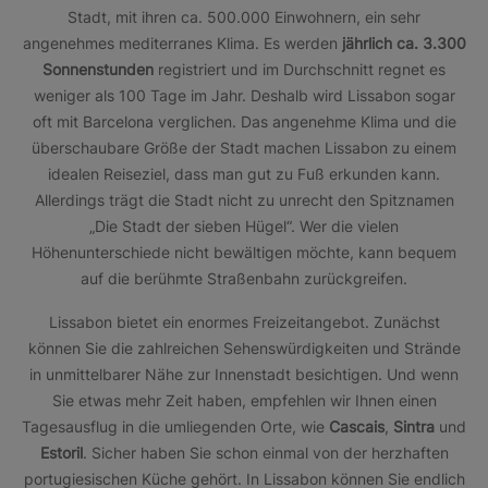
Stadt, mit ihren ca. 500.000 Einwohnern, ein sehr
angenehmes mediterranes Klima. Es werden
jährlich ca. 3.300
Sonnenstunden
registriert und im Durchschnitt regnet es
weniger als 100 Tage im Jahr. Deshalb wird Lissabon sogar
oft mit Barcelona verglichen. Das angenehme Klima und die
überschaubare Größe der Stadt machen Lissabon zu einem
idealen Reiseziel, dass man gut zu Fuß erkunden kann.
Allerdings trägt die Stadt nicht zu unrecht den Spitznamen
„Die Stadt der sieben Hügel“. Wer die vielen
Höhenunterschiede nicht bewältigen möchte, kann bequem
auf die berühmte Straßenbahn zurückgreifen.
Lissabon bietet ein enormes Freizeitangebot. Zunächst
können Sie die zahlreichen Sehenswürdigkeiten und Strände
in unmittelbarer Nähe zur Innenstadt besichtigen. Und wenn
Sie etwas mehr Zeit haben, empfehlen wir Ihnen einen
Tagesausflug in die umliegenden Orte, wie
Cascais
,
Sintra
und
Estoril
. Sicher haben Sie schon einmal von der herzhaften
portugiesischen Küche gehört. In Lissabon können Sie endlich