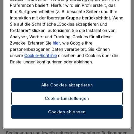
veröffentlicht, dass der Nutzer sie zur Kenntnis nehmen kann,
Präferenzen basiert. Hierfür wird ein Profil erstellt, das
bevor er die Internetseite nutzt. Die fortgesetzte Nutzung der
Ihre Surfgewohnheiten (z. B. besuchte Seiten) und Ihre
Internetseite nach Änderung der allgemeinen Bedingungen
Interaktion mit der Iberostar-Gruppe berücksichtigt. Wenn
Sie auf die Schaltfläche „Cookies akzeptieren und
bedeutet die Annahme der entsprechenden geänderten
fortfahren“ klicken, autorisieren Sie die Installation von
allgemeinen Bedingungen durch den Nutzer.
Analyse-, Werbe- und Tracking-Cookies für all diese
Zwecke. Erfahren Sie
hier
, wie Google Ihre
Pflichten des Nutzers
personenbezogenen Daten verarbeitet. Sie können
unsere
Cookie-Richtlinie
einsehen und Cookies über die
Der Nutzer erklärt durch die Nutzung der Internetseite, dass
Einstellungen konfigurieren oder ablehnen.
er mindestens 18 Jahre alt ist. Minderjährige benötigen für die
Nutzung der Internetseite die vorherige Zustimmung ihrer
Eltern, Erziehungsberechtigten oder gesetzlichen Vertreter,
die für alle Handlungen der von ihnen betreuten
Alle Cookies akzeptieren
Minderjährigen verantwortlich sind.
Cookie-Einstellungen
Der Nutzer verpflichtet sich, die Internetseite sowie die mit ihr
verbundenen Dienste stets in Übereinstimmung mit den
Cookies ablehnen
geltenden Gesetzen, den guten Sitten und der öffentlichen
Ordnung sowie gemäß den Bestimmungen dieser allgemeinen
Bedingungen und jeweils geltenden besonderen Bedingungen