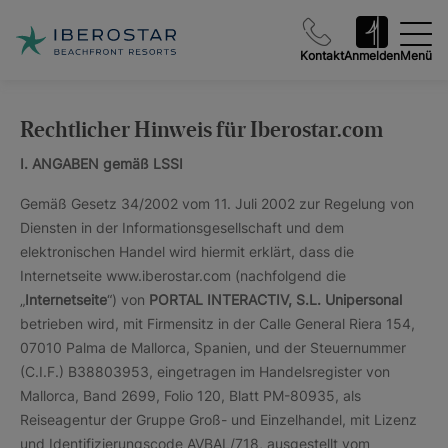
Kontakt
Anmelden
Menü
Rechtlicher Hinweis für Iberostar.com
I. ANGABEN gemäß LSSI
Gemäß Gesetz 34/2002 vom 11. Juli 2002 zur Regelung von
Diensten in der Informationsgesellschaft und dem
elektronischen Handel wird hiermit erklärt, dass die
Internetseite www.iberostar.com (nachfolgend die
„
Internetseite
“) von
PORTAL INTERACTIV, S.L. Unipersonal
betrieben wird, mit Firmensitz in der Calle General Riera 154,
07010 Palma de Mallorca, Spanien, und der Steuernummer
(C.I.F.) B38803953, eingetragen im Handelsregister von
Mallorca, Band 2699, Folio 120, Blatt PM-80935, als
Reiseagentur der Gruppe Groß- und Einzelhandel, mit Lizenz
und Identifizierungscode AVBAL/718, ausgestellt vom