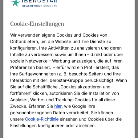
Praia do Forte
liegen mitten im Naturreservat und bieten so
einen einzigartigen Aufenthalt für Ihren Urlaub.
Cookie-Einstellungen
Wir verwenden eigene Cookies und Cookies von
Drittanbietern, um die Website und ihre Dienste zu
konfigurieren, Ihre Aktivitäten zu analysieren und deren
Inhalte zu verbessern sowie um Ihnen – direkt oder über
Fotos und Videos
soziale Netzwerke – Werbung anzuzeigen, die auf Ihren
Präferenzen basiert. Hierfür wird ein Profil erstellt, das
6 Fotos und Videos anzeigen
Ihre Surfgewohnheiten (z. B. besuchte Seiten) und Ihre
Interaktion mit der Iberostar-Gruppe berücksichtigt. Wenn
Sie auf die Schaltfläche „Cookies akzeptieren und
fortfahren“ klicken, autorisieren Sie die Installation von
Weitere Foto
Analyse-, Werbe- und Tracking-Cookies für all diese
ansehen
Zwecke. Erfahren Sie
hier
, wie Google Ihre
personenbezogenen Daten verarbeitet. Sie können
unsere
Cookie-Richtlinie
einsehen und Cookies über die
Einstellungen konfigurieren oder ablehnen.