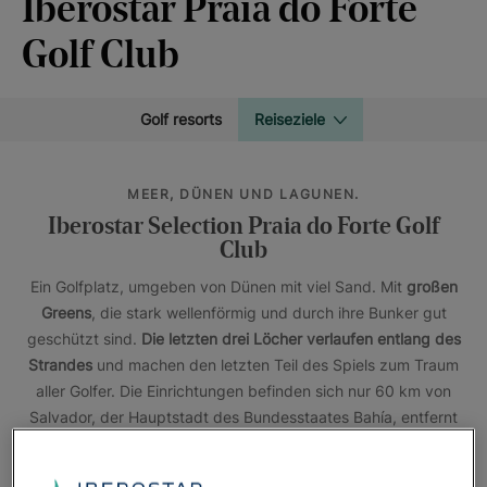
Iberostar Praia do Forte
Golf Club
Golf resorts
Reiseziele
MEER, DÜNEN UND LAGUNEN.
Iberostar Selection Praia do Forte Golf
Club
Ein Golfplatz, umgeben von Dünen mit viel Sand. Mit
großen
Greens
, die stark wellenförmig und durch ihre Bunker gut
geschützt sind.
Die letzten drei Löcher verlaufen entlang des
Strandes
und machen den letzten Teil des Spiels zum Traum
aller Golfer. Die Einrichtungen befinden sich nur 60 km von
Salvador, der Hauptstadt des Bundesstaates Bahía, entfernt
an
natürlichen Lagunen
und atemberaubenden Stränden.
Die Hotels
Iberostar Waves Bahia
und
Iberostar Selection