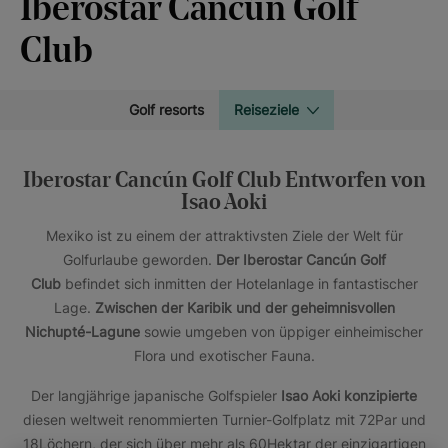
Iberostar Cancún Golf
Club
Golf resorts
Reiseziele
Iberostar Cancún Golf Club Entworfen von
Isao Aoki
Mexiko ist zu einem der attraktivsten Ziele der Welt für
Golfurlaube geworden.
Der Iberostar Cancún Golf
Club
befindet sich inmitten der Hotelanlage in fantastischer
Lage.
Zwischen der Karibik und der geheimnisvollen
Nichupté-Lagune
sowie umgeben von üppiger einheimischer
Flora und exotischer Fauna.
Der langjährige japanische Golfspieler
Isao Aoki konzipierte
diesen weltweit renommierten Turnier-Golfplatz mit 72Par und
18Löchern, der sich über mehr als 60Hektar der einzigartigen