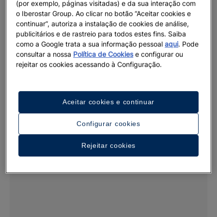
(por exemplo, páginas visitadas) e da sua interação com
Até 25
%
de desconto
15% de desc.
o Iberostar Group. Ao clicar no botão “Aceitar cookies e
Iberostar Sale!
Grand Amazon Expedition
continuar”, autoriza a instalação de cookies de análise,
publicitários e de rastreio para todos estes fins. Saiba
Ver mais
Ver mais
como a Google trata a sua informação pessoal
aqui
. Pode
consultar a nossa
Política de Cookies
e configurar ou
rejeitar os cookies acessando à Configuração.
Aceitar cookies e continuar
Configurar cookies
Rejeitar cookies