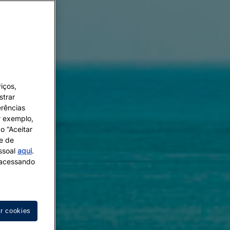
iços,
strar
erências
r exemplo,
o “Aceitar
 e de
essoal
aqui
.
s acessando
ar cookies