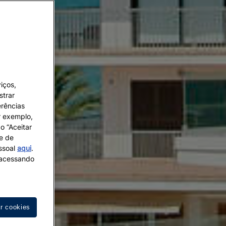
iços,
strar
erências
r exemplo,
o “Aceitar
 e de
essoal
aqui
.
s acessando
ar cookies