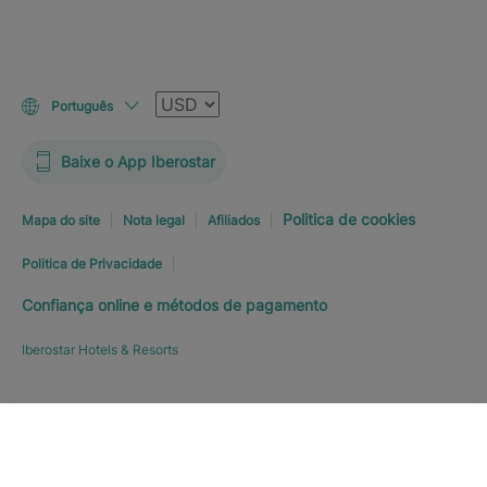
Moeda
Português
Baixe o App Iberostar
Politica de cookies
Mapa do site
Nota legal
Afiliados
Politica de Privacidade
Confiança online e métodos de pagamento
Iberostar Hotels & Resorts
Explorar hotel
RESERVE JÁ
A PARTIR DE
291
€