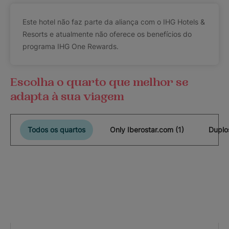
Este hotel não faz parte da aliança com o IHG Hotels &
Resorts e atualmente não oferece os benefícios do
programa IHG One Rewards.
Escolha o quarto que melhor se
adapta à sua viagem
Todos os quartos
Only Iberostar.com (1)
Duplo