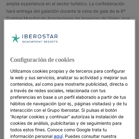
amplia experiencia en el sector turístico. La confederación
hará entrega del galardón durante la cena de gala de la 6ª
Cumbre Mundial de Asociaciones de Agencias de Viajes, que
tendrá lugar del 3 al 5 de noviembre en León.
Configuración de cookies
Es el noveno año que CEAV concede este galardón que se
Utilizamos cookies propias y de terceros para configurar
la web y sus servicios, analizar su actividad y mejorar sus
creó en honor a Matilde Torres con el objetivo de reconocer su
contenidos, así como para mostrarte publicidad, directa o
aportación al sector. Torres tuvo múltiples facetas, producto
a través de redes sociales, relacionada con tus
de su curiosidad y su vitalidad incansable. Además de ser
preferencias en base a un perfil elaborado a partir de tus
socia fundadora y directora general de Catai Tours, ostentó
hábitos de navegación (por ej., páginas visitadas) y de tu
un papel muy activo en el mundo asociativo de las agencias
interacción con el Grupo Iberostar. Si pulsas el botón
de viajes. Así, fue vicepresidenta de CEAV y miembro
“Aceptar cookies y continuar” autorizas la instalación de
fundador de la Sociedad Geográfica Española.
cookies de análisis, publicitarias y de seguimiento para
todos estos fines. Conoce como Google trata tu
información personal
aquí
. Puedes consultar nuestra