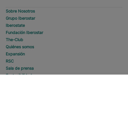
Sobre Nosotros
Grupo Iberostar
Iberostate
Fundación Iberostar
The-Club
Quiénes somos
Expansión
RSC
Sala de prensa
Sostenibilidad
DESCUBRE HOTELES
Llamar
Contacto
Información Legal