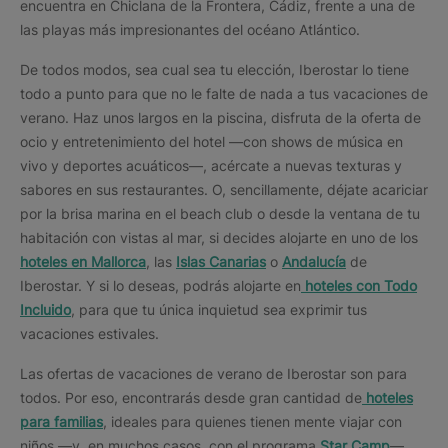
encuentra en Chiclana de la Frontera, Cádiz, frente a una de
las playas más impresionantes del océano Atlántico.
De todos modos, sea cual sea tu elección, Iberostar lo tiene
todo a punto para que no le falte de nada a tus vacaciones de
verano. Haz unos largos en la piscina, disfruta de la oferta de
ocio y entretenimiento del hotel —con shows de música en
vivo y deportes acuáticos—, acércate a nuevas texturas y
sabores en sus restaurantes. O, sencillamente, déjate acariciar
por la brisa marina en el beach club o desde la ventana de tu
habitación con vistas al mar, si decides alojarte en uno de los
hoteles en Mallorca
, las
Islas Canarias
o
Andalucía
de
Iberostar. Y si lo deseas, podrás alojarte en
hoteles con Todo
Incluido
, para que tu única inquietud sea exprimir tus
vacaciones estivales.
Las ofertas de vacaciones de verano de Iberostar son para
todos. Por eso, encontrarás desde gran cantidad de
hoteles
para familias
, ideales para quienes tienen mente viajar con
niños —y, en muchos casos, con el programa
Star Camp
—,