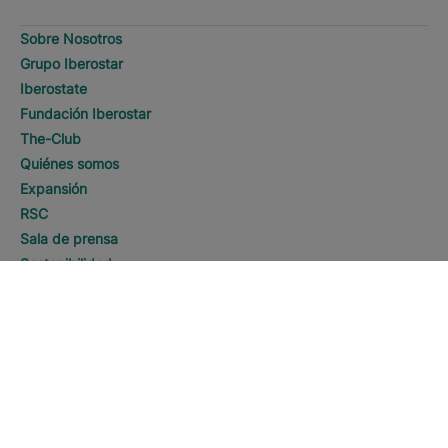
Sobre Nosotros
Grupo Iberostar
Iberostate
Fundación Iberostar
The-Club
Quiénes somos
Expansión
RSC
Sala de prensa
Sostenibilidad
DESCUBRE HOTELES
Llamar
Contacto
Información Legal