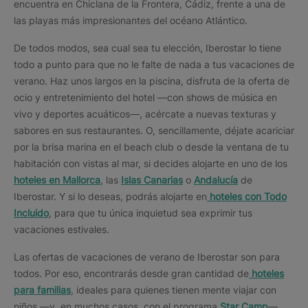
encuentra en Chiclana de la Frontera, Cádiz, frente a una de
las playas más impresionantes del océano Atlántico.
De todos modos, sea cual sea tu elección, Iberostar lo tiene
todo a punto para que no le falte de nada a tus vacaciones de
verano. Haz unos largos en la piscina, disfruta de la oferta de
ocio y entretenimiento del hotel —con shows de música en
vivo y deportes acuáticos—, acércate a nuevas texturas y
sabores en sus restaurantes. O, sencillamente, déjate acariciar
por la brisa marina en el beach club o desde la ventana de tu
habitación con vistas al mar, si decides alojarte en uno de los
hoteles en Mallorca
, las
Islas Canarias
o
Andalucía
de
Iberostar. Y si lo deseas, podrás alojarte en
hoteles con Todo
Incluido
, para que tu única inquietud sea exprimir tus
vacaciones estivales.
Las ofertas de vacaciones de verano de Iberostar son para
todos. Por eso, encontrarás desde gran cantidad de
hoteles
para familias
, ideales para quienes tienen mente viajar con
niños —y, en muchos casos, con el programa
Star Camp
—,