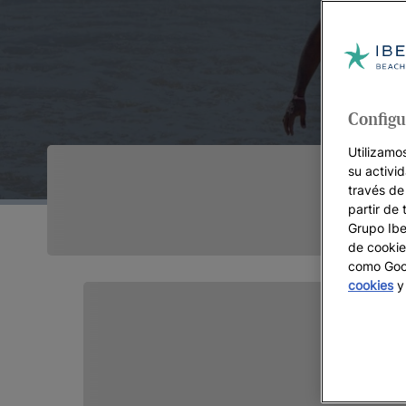
Configu
Utilizamo
su activi
través de
partir de 
Grupo Iber
de cookie
como Goog
cookies
y 