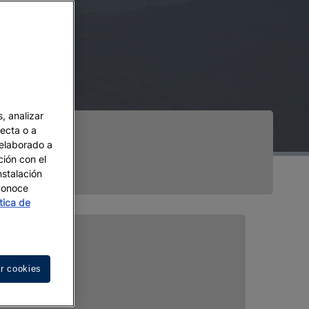
, analizar
recta o a
 elaborado a
ción con el
nstalación
 Conoce
ítica de
r cookies