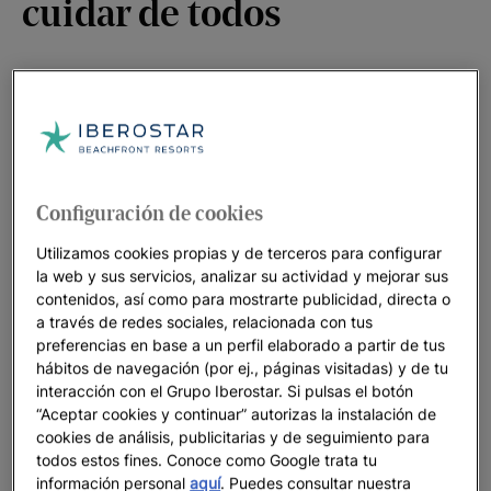
cuidar de todos
En Iberostar nos comprometemos a valorar más que nunca
todo lo que nos ofrece el mundo
y que ahora tanto echamos
de menos. Sus playas, océanos, ciudades, paisajes... Y
disfrutaremos
trabajando en ese compromiso
. Porque ahora
somos sus huéspedes y soñamos con ser mejores invitados. Y
Configuración de cookies
porque cuidar de él, es
cuidar de todos.
Utilizamos cookies propias y de terceros para configurar
la web y sus servicios, analizar su actividad y mejorar sus
contenidos, así como para mostrarte publicidad, directa o
a través de redes sociales, relacionada con tus
preferencias en base a un perfil elaborado a partir de tus
hábitos de navegación (por ej., páginas visitadas) y de tu
interacción con el Grupo Iberostar. Si pulsas el botón
“Aceptar cookies y continuar” autorizas la instalación de
cookies de análisis, publicitarias y de seguimiento para
todos estos fines. Conoce como Google trata tu
información personal
aquí
. Puedes consultar nuestra