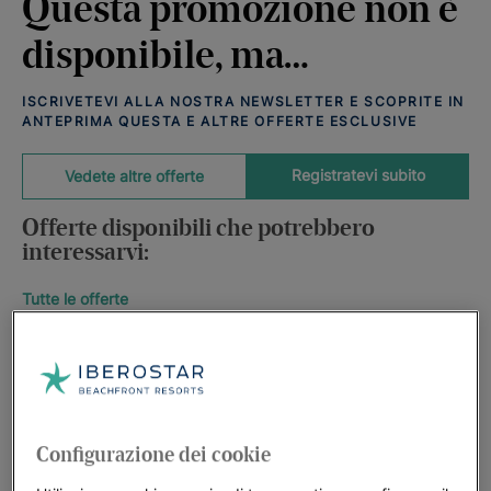
Questa promozione non è
disponibile, ma…
ISCRIVETEVI ALLA NOSTRA NEWSLETTER E SCOPRITE IN
ANTEPRIMA QUESTA E ALTRE OFFERTE ESCLUSIVE
Registratevi subito
Vedete altre offerte
Offerte disponibili che potrebbero
interessarvi:
Tutte le offerte
Configurazione dei cookie