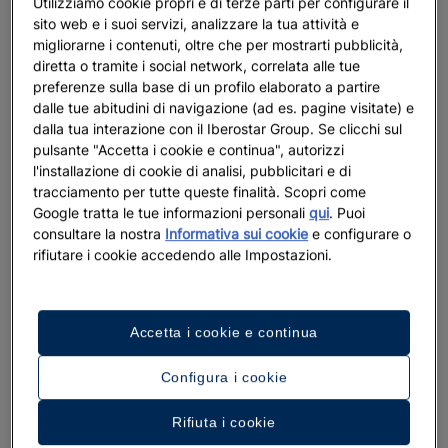
Utilizziamo cookie propri e di terze parti per configurare il
sito web e i suoi servizi, analizzare la tua attività e
migliorarne i contenuti, oltre che per mostrarti pubblicità,
diretta o tramite i social network, correlata alle tue
preferenze sulla base di un profilo elaborato a partire
dalle tue abitudini di navigazione (ad es. pagine visitate) e
dalla tua interazione con il Iberostar Group. Se clicchi sul
pulsante "Accetta i cookie e continua", autorizzi
Sconti fino al
l'installazione di cookie di analisi, pubblicitari e di
tracciamento per tutte queste finalità. Scopri come
Nuovo hotel: Iberos
Google tratta le tue informazioni personali
qui
. Puoi
Sconti fino al 30% presso hotel selezionati
Scoprire di più
consultare la nostra
Informativa sui cookie
e configurare o
Offerte dell’ultimo minuto
rifiutare i cookie accedendo alle Impostazioni.
Scoprire di più
Accetta i cookie e continua
Configura i cookie
Rifiuta i cookie