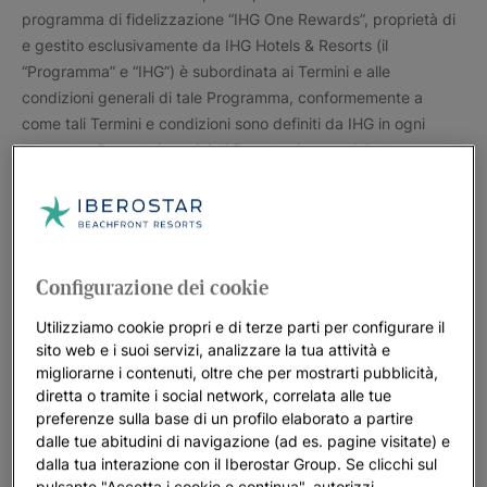
programma di fidelizzazione “IHG One Rewards”, proprietà di
e gestito esclusivamente da IHG Hotels & Resorts (il
“Programma” e “IHG”) è subordinata ai Termini e alle
condizioni generali di tale Programma, conformemente a
come tali Termini e condizioni sono definiti da IHG in ogni
momento. Durante i servizi di Prenotazione anticipata,
Prenotazione e perfino durante il soggiorno in hotel, l’Utente
ha la possibilità di accedere o effettuare la registrazione al
Programma. Iberostar (e ogni società appartenente a
Iberostar Group) non si ritiene responsabile del funzionamento
o malfunzionamento del Programma. Per tale ragione, l’Utente
Configurazione dei cookie
rinuncia espressamente a qualsiasi azione o reclamo contro
Utilizziamo cookie propri e di terze parti per configurare il
Iberostar (o contro ogni società appartenente a Iberostar
sito web e i suoi servizi, analizzare la tua attività e
Group). Iberostar raccomanda di leggere i Termini e le
migliorarne i contenuti, oltre che per mostrarti pubblicità,
condizioni del Programma prima di iscriversi e utilizzarlo.
diretta o tramite i social network, correlata alle tue
L’Utente accetta espressamente le presenti condizioni di
preferenze sulla base di un profilo elaborato a partire
accesso al Programma e si fa carico di ogni responsabilità
dalle tue abitudini di navigazione (ad es. pagine visitate) e
derivante dall’utilizzo corretto o scorretto del Programma
dalla tua interazione con il Iberostar Group. Se clicchi sul
pulsante "Accetta i cookie e continua", autorizzi