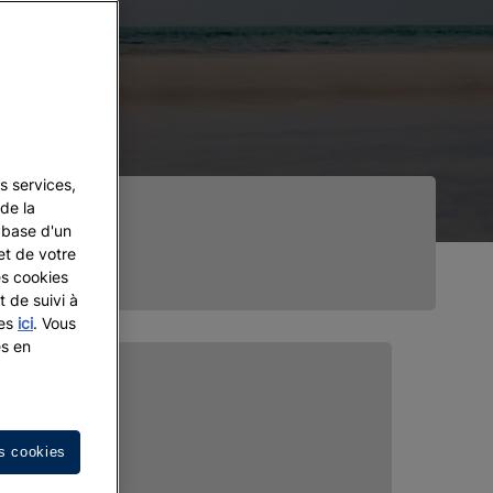
s services,
de la
a base d'un
et de votre
es cookies
t de suivi à
les
ici
. Vous
es en
s cookies