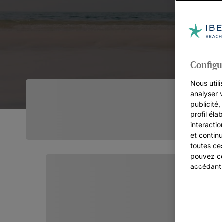
Configu
Nous utili
analyser 
publicité
profil éla
interacti
et continu
toutes ce
pouvez co
accédant