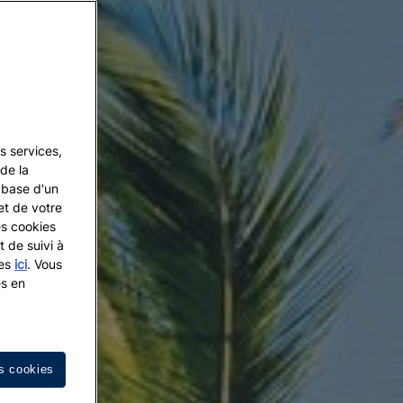
s services,
de la
a base d'un
et de votre
es cookies
t de suivi à
les
ici
. Vous
es en
s cookies