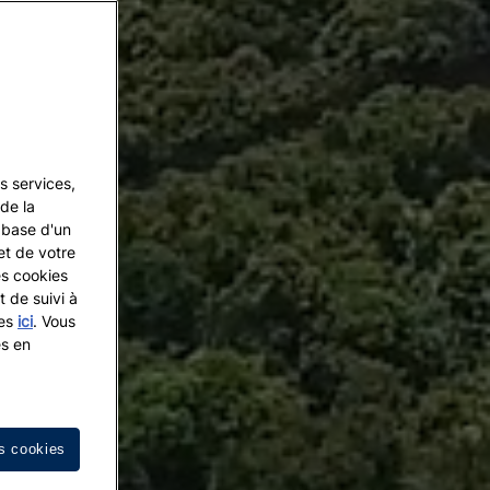
s services,
de la
a base d'un
et de votre
es cookies
t de suivi à
les
ici
. Vous
es en
s cookies