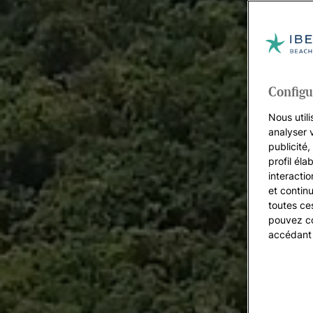
Configu
Nous utili
analyser 
publicité
profil éla
interacti
et continu
toutes ce
pouvez co
accédant