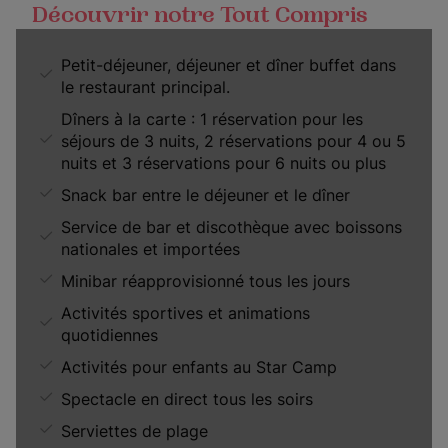
Découvrir notre Tout Compris
Petit-déjeuner, déjeuner et dîner buffet dans
le restaurant principal.
Dîners à la carte : 1 réservation pour les
séjours de 3 nuits, 2 réservations pour 4 ou 5
nuits et 3 réservations pour 6 nuits ou plus
Snack bar entre le déjeuner et le dîner
Service de bar et discothèque avec boissons
nationales et importées
Minibar réapprovisionné tous les jours
Activités sportives et animations
quotidiennes
Activités pour enfants au Star Camp
Spectacle en direct tous les soirs
Serviettes de plage