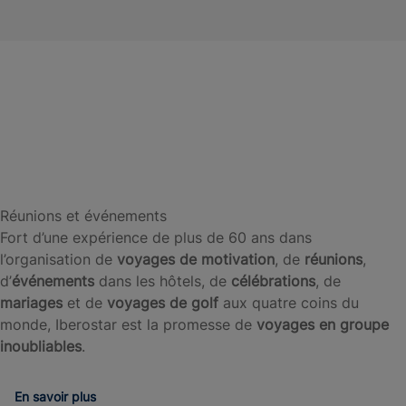
Îles
Majorque
Tunisie
Maroc
Canaries
Les meilleures destinations
En
En
En
En
voir
voir
voir
voir
plus
plus
plus
plus
Réunions et événements
Fort d’une expérience de plus de 60 ans dans
l’organisation de
voyages de motivation
, de
réunions
,
d’
événements
dans les hôtels, de
célébrations
, de
mariages
et de
voyages de golf
aux quatre coins du
monde, Iberostar est la promesse de
voyages en groupe
inoubliables
.
En savoir plus