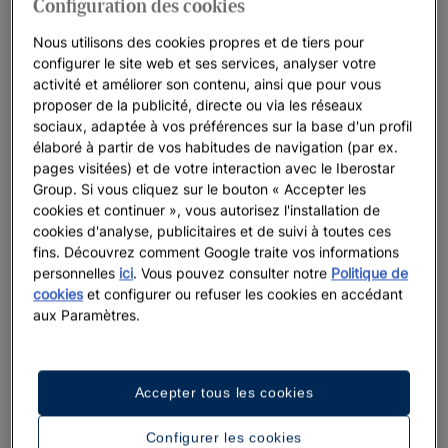
Configuration des cookies
Iberostar Beachfront Resorts : vos vacances
dans les meilleurs hôtels
Nous utilisons des cookies propres et de tiers pour
configurer le site web et ses services, analyser votre
Chez Iberostar, nous ne laissons rien au hasard lorsqu’il s’agit
activité et améliorer son contenu, ainsi que pour vous
de nos resorts en bord de mer. Nous pensons à tout : des
proposer de la publicité, directe ou via les réseaux
emplacements à couper le souffle, un service chaleureux et
sociaux, adaptée à vos préférences sur la base d'un profil
élaboré à partir de vos habitudes de navigation (par ex.
attentionné, et une véritable connection avec les océans. Le
pages visitées) et de votre interaction avec le Iberostar
cadre parfait pour créer des souvenirs pour la vie.Nous
Group. Si vous cliquez sur le bouton « Accepter les
croyons fermement qu’il faut apprécier le moment présent,
cookies et continuer », vous autorisez l'installation de
tout en préservant les paysages naturels qui entourent nos
cookies d'analyse, publicitaires et de suivi à toutes ces
resorts pour que les générations futures puissent aussi en
fins. Découvrez comment Google traite vos informations
profiter.
personnelles
ici
. Vous pouvez consulter notre
Politique de
cookies
et configurer ou refuser les cookies en accédant
aux Paramètres.
Nous mettons en évidence
Accepter tous les cookies
Configurer les cookies