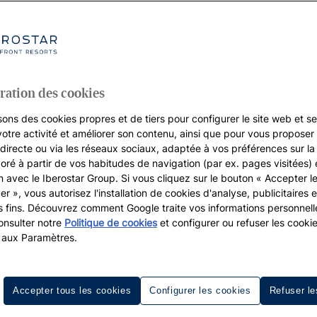
rs prix
ration des cookies
sons des cookies propres et de tiers pour configurer le site web et se
votre activité et améliorer son contenu, ainsi que pour vous proposer 
, directe ou via les réseaux sociaux, adaptée à vos préférences sur l
boré à partir de vos habitudes de navigation (par ex. pages visitées) 
on avec le Iberostar Group. Si vous cliquez sur le bouton « Accepter l
er », vous autorisez l'installation de cookies d'analyse, publicitaires e
s fins. Découvrez comment Google traite vos informations personnel
nsulter notre
Politique de cookies
et configurer ou refuser les cooki
 aux Paramètres.
é de Solidaridad, au
Quintana Roo
, dans ce que l’on connai
Accepter tous les cookies
Configurer les cookies
Refuser le
resque
150.000 habitants
cohabitent avec des milliers de tou