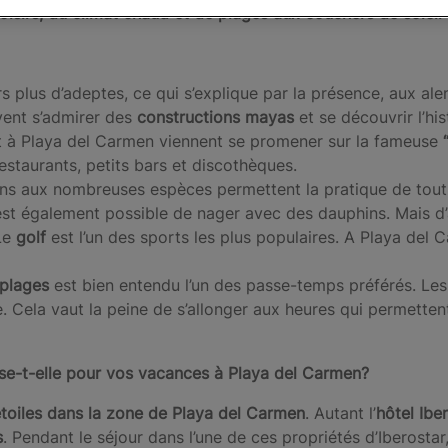
isirs, du climat chaud et de plages aux couchers de soleil 
s plus d’adeptes, ce qui s’explique par la présence, aux ale
ent s’admirer des
constructions mayas
et se découvrir l’his
t à Playa del Carmen viennent se promener sur la fameuse
staurants, petits bars et discothèques.
rins aux nombreuses espèces permettent la pratique de tout
st également possible de nager avec des dauphins. Mais d’
 Le
golf
est l’un des sports les plus populaires. A Playa del 
 plages
est bien entendu l’un des passe-temps préférés. Les 
. Cela vaut la peine de s’allonger aux heures qui permetten
sse-t-elle pour vos vacances à Playa del Carmen?
étoiles dans la zone de Playa del Carmen
. Autant l’
hôtel Ibe
s
. Pendant le séjour dans l’une de ces propriétés d’Iberostar,