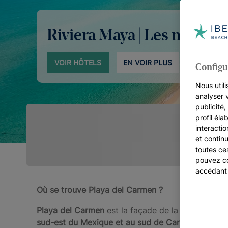
Riviera Maya | Les meilleu
VOIR HÔTELS
EN VOIR PLUS
Configu
Nous utili
analyser 
publicité
profil éla
interacti
et continu
toutes ce
pouvez co
accédant
Où se trouve Playa del Carmen ?
Playa del Carmen
est la façade de la municipalit
sud-est du Mexique et au sud de Cancún
. Ses p