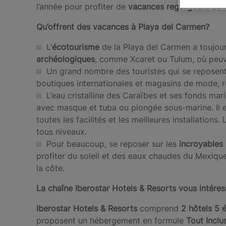
l’année pour profiter de
vacances regorgeant de lo
Qu’offrent des vacances à Playa del Carmen?
L’
écotourisme
de la Playa del Carmen a toujour
archéologiques
, comme Xcaret ou Tulum, où peuv
Un grand nombre des touristes qui se reposen
boutiques internationales et magasins de mode, re
L’eau cristalline des Caraïbes et ses fonds ma
avec masque et tuba ou plongée sous-marine. Il e
toutes les facilités et les meilleures installations.
tous niveaux.
Pour beaucoup, se reposer sur les
incroyables
profiter du soleil et des eaux chaudes du Mexique
la côte.
La chaîne Iberostar Hotels & Resorts vous intére
Iberostar Hotels & Resorts
comprend
2 hôtels 5 
proposent un hébergement en formule
Tout Inclu