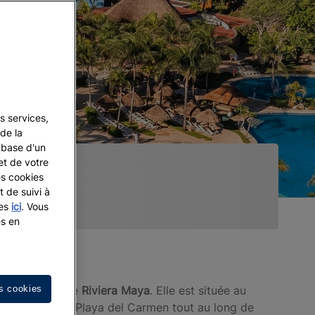
s services,
de la
a base d'un
et de votre
es cookies
t de suivi à
les
ici
. Vous
es en
t sous le nom de
Riviera Maya
. Elle est située au
s cookies
ristes visitant Playa del Carmen tout au long de