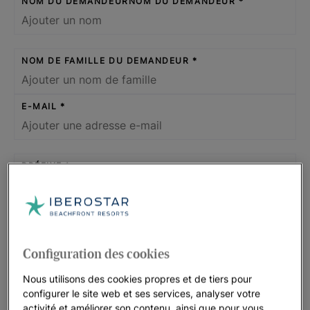
NOM DU DEMANDEURNOM DU DEMANDEUR
NOM DE FAMILLE DU DEMANDEUR
E-MAIL
PRÉFIXE
NUMÉRO DE TÉLÉPHONE
Configuration des cookies
Nous utilisons des cookies propres et de tiers pour
QUELS SONT LES ESPACES OU LES SERVICES REQUIS
configurer le site web et ses services, analyser votre
POUR L’ÉVÉNEMENT?
activité et améliorer son contenu, ainsi que pour vous