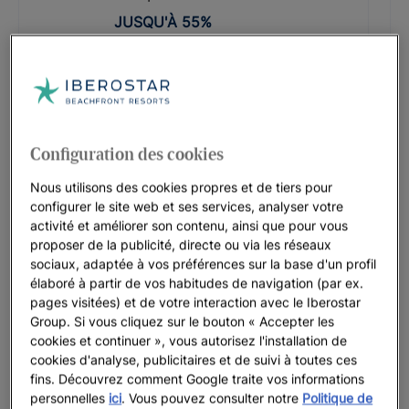
JUSQU'À
55
%
RIVIERA MAYA
JOIA Paraíso by Iberostar
JUSQU'À
50
%
Configuration des cookies
RIVIERA MAYA | MEXIQUE
Nous utilisons des cookies propres et de tiers pour
Iberostar Selection Paraíso Maya
configurer le site web et ses services, analyser votre
Suites
activité et améliorer son contenu, ainsi que pour vous
JUSQU'À
35
%
proposer de la publicité, directe ou via les réseaux
sociaux, adaptée à vos préférences sur la base d'un profil
élaboré à partir de vos habitudes de navigation (par ex.
PUNTA CANA
pages visitées) et de votre interaction avec le Iberostar
JOIA Bávaro by Iberostar
Group. Si vous cliquez sur le bouton « Accepter les
cookies et continuer », vous autorisez l'installation de
JUSQU'À
35
%
cookies d'analyse, publicitaires et de suivi à toutes ces
fins. Découvrez comment Google traite vos informations
RÉPUBLIQUE DOMINICAINE
personnelles
ici
. Vous pouvez consulter notre
Politique de