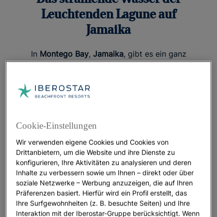
Leuchtenden Lagune auf
Jamaika
In
Montego Bay
,
Jamaika
, gibt es ein ganz
seltsames Phänomen.
In
Montego Bay
,
Jamaika
, gibt es ein ganz
seltsames Phänomen. Gleich neben dem Fluss
Cookie-Einstellungen
Martha Brae
befindet sich die
Leuchtende Lagune
Wir verwenden eigene Cookies und Cookies von
oder wie sie dort genannt wird, „
Glistening Waters
“.
Drittanbietern, um die Website und ihre Dienste zu
In dem Wasser dieser Lagune leben bioluminiszente
konfigurieren, Ihre Aktivitäten zu analysieren und deren
Mikroorganismen, die ein Fluoreszenzlicht
Inhalte zu verbessern sowie um Ihnen – direkt oder über
ausstrahlen, sobald das Wasser bewegt wird. Die
soziale Netzwerke – Werbung anzuzeigen, die auf Ihren
Präferenzen basiert. Hierfür wird ein Profil erstellt, das
konstante Bewegung des Wassers sorgt dafür, dass
Ihre Surfgewohnheiten (z. B. besuchte Seiten) und Ihre
diese Mikroorganismen sich bewegen und
mit
Interaktion mit der Iberostar-Gruppe berücksichtigt. Wenn