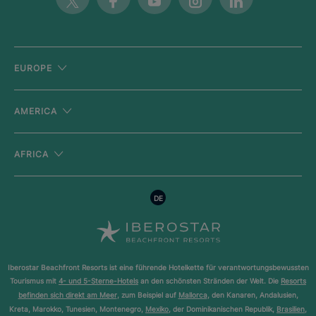
Twitter
Facebook
Youtube
Instagram
Linkedin
EUROPE
AMERICA
AFRICA
DE
Iberostar Beachfront Resorts ist eine führende Hotelkette für verantwortungsbewussten
Tourismus mit
4- und 5-Sterne-Hotels
an den schönsten Stränden der Welt. Die
Resorts
befinden sich direkt am Meer
, zum Beispiel auf
Mallorca
, den Kanaren, Andalusien,
Kreta, Marokko, Tunesien, Montenegro,
Mexiko
, der Dominikanischen Republik,
Brasilien
,