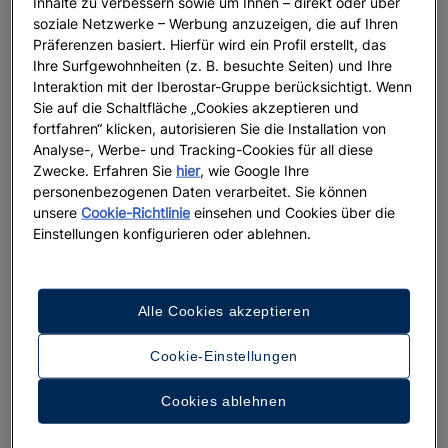
Inhalte zu verbessern sowie um Ihnen – direkt oder über
soziale Netzwerke – Werbung anzuzeigen, die auf Ihren
WELLNESS
Präferenzen basiert. Hierfür wird ein Profil erstellt, das
Ihre Surfgewohnheiten (z. B. besuchte Seiten) und Ihre
Das strahlende Wasser der
Interaktion mit der Iberostar-Gruppe berücksichtigt. Wenn
Leuchtenden Lagune auf Jamaika
Sie auf die Schaltfläche „Cookies akzeptieren und
fortfahren“ klicken, autorisieren Sie die Installation von
Analyse-, Werbe- und Tracking-Cookies für all diese
Weiterlesen
Zwecke. Erfahren Sie
hier
, wie Google Ihre
personenbezogenen Daten verarbeitet. Sie können
unsere
Cookie-Richtlinie
einsehen und Cookies über die
Einstellungen konfigurieren oder ablehnen.
Alle Cookies akzeptieren
Cookie-Einstellungen
Cookies ablehnen
REISEZIELE