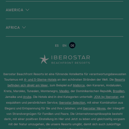
AMERICA
AFRICA
ES
EN
DE
Iberostar Beachfront Resorts ist eine führende Hotelkette für verantwortungsbewussten
Tourismus mit
4- und 5-Sterne-Hotels
an den schönsten Stränden der Welt. Die
Resorts
befinden sich direkt am Meer
, zum Beispiel auf
Mallorca
, den Kanaren, Andalusien,
Kreta, Marokko, Tunesien, Montenegro,
Mexiko
, der Dominikanischen Republik,
Brasilien
,
Jamaika und
Aruba
. Die Hotels sind in drei Kategorien unterteilt:
JOIA by Iberostar
, mit
exquisitem und persönlichem Service;
Iberostar Selection
, mit einer Kombination aus
Eleganz und Entspannung für Sie und Ihre Liebsten; und
Iberostar Waves
, der Inbegriff
von Strandvergnügen für Familien und Paare. Die Unternehmensphilosophie besteht
darin, mit einer positiven Einstellung im Hier und Jetzt zu leben und gleichzeitig sorgsam
mit der Natur umzugehen, die unsere Resorts umgibt, damit sich auch zukünftige