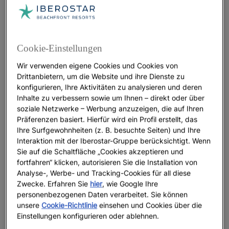
Shuttleservice, der Sie direkt ins Herz der
Kultur
Marrakeschs
bringt.
Die verborgene Stille der Gärten unter der
Cookie-Einstellungen
Sonne des Atlas
Wir verwenden eigene Cookies und Cookies von
Drittanbietern, um die Website und ihre Dienste zu
Marrakesch ist eine moderne, weltoffene Stadt, die
konfigurieren, Ihre Aktivitäten zu analysieren und deren
zugleich weiß, wie wichtig es ist, ihrer
Inhalte zu verbessern sowie um Ihnen – direkt oder über
Vergangenheit Respekt zu zollen. In diesem Geist
soziale Netzwerke – Werbung anzuzeigen, die auf Ihren
spielen Rituale eine besondere Rolle. Ein
Hammam-
Präferenzen basiert. Hierfür wird ein Profil erstellt, das
, die Zeremonie des marokkanischen Tees
Besuch
Ihre Surfgewohnheiten (z. B. besuchte Seiten) und Ihre
oder ein Spaziergang durch einen der verborgenen
Interaktion mit der Iberostar-Gruppe berücksichtigt. Wenn
Sie auf die Schaltfläche „Cookies akzeptieren und
Gärten bringen Sie den lokalen Bräuchen näher,
fortfahren“ klicken, autorisieren Sie die Installation von
sowohl innerhalb des Hotels als auch außerhalb.
Analyse-, Werbe- und Tracking-Cookies für all diese
Zwecke. Erfahren Sie
hier
, wie Google Ihre
Unter der Sonne des Atlas entfaltet sich rund um
personenbezogenen Daten verarbeitet. Sie können
das Resort der
mit mehr
Palmenhain von Marrakesch
unsere
Cookie-Richtlinie
einsehen und Cookies über die
als 100.000 Palmen, die während der Almoraviden-
Einstellungen konfigurieren oder ablehnen.
Dynastie gepflanzt wurden. Der
Jardin Majorelle
, ein