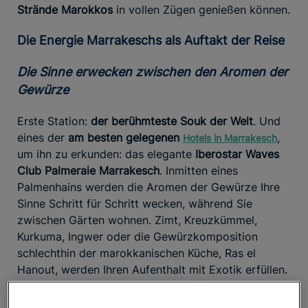
Strände Marokkos
in vollen Zügen genießen können.
Die Energie Marrakeschs als Auftakt der Reise
Die Sinne erwecken zwischen den Aromen der
Gewürze
Erste Station:
der berühmteste Souk der Welt
. Und
eines der
am besten gelegenen
,
Hotels in Marrakesch
um ihn zu erkunden: das elegante
Iberostar Waves
Club Palmeraie Marrakesch
. Inmitten eines
Palmenhains werden die Aromen der Gewürze Ihre
Sinne Schritt für Schritt wecken, während Sie
zwischen Gärten wohnen. Zimt, Kreuzkümmel,
Kurkuma, Ingwer oder die Gewürzkomposition
schlechthin der marokkanischen Küche, Ras el
Hanout, werden Ihren Aufenthalt mit Exotik erfüllen.
liegt nur 15 Minuten von der
Unser Vier-Sterne-Resort
Medina entfernt
, mit einem kostenlosen