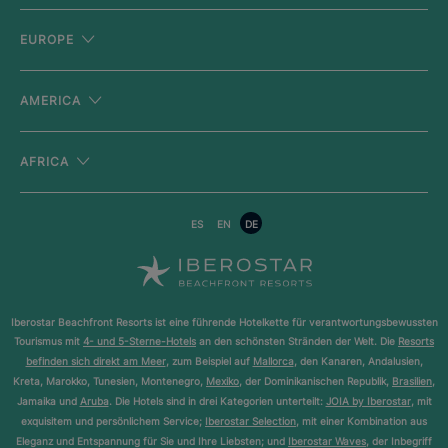
EUROPE
AMERICA
AFRICA
ES
EN
DE
Iberostar Beachfront Resorts ist eine führende Hotelkette für verantwortungsbewussten
Tourismus mit
4- und 5-Sterne-Hotels
an den schönsten Stränden der Welt. Die
Resorts
befinden sich direkt am Meer
, zum Beispiel auf
Mallorca
, den Kanaren, Andalusien,
Kreta, Marokko, Tunesien, Montenegro,
Mexiko
, der Dominikanischen Republik,
Brasilien
,
Jamaika und
Aruba
. Die Hotels sind in drei Kategorien unterteilt:
JOIA by Iberostar
, mit
exquisitem und persönlichem Service;
Iberostar Selection
, mit einer Kombination aus
Eleganz und Entspannung für Sie und Ihre Liebsten; und
Iberostar Waves
, der Inbegriff