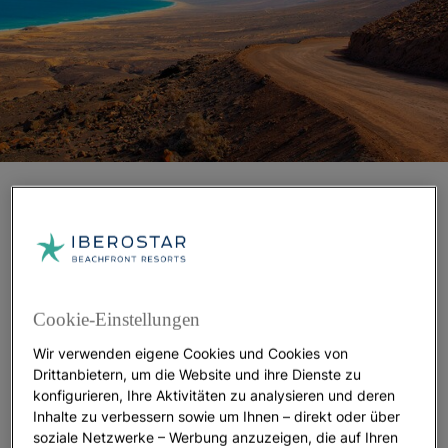
Playa del Matorral (Jandía)
Die Halbinsel Jandía, an der Südspitze
Fuerteventuras gelegen, ist ein 4,5 Kilometer langer
Sandstrand voller paradiesischer Strände wie
diesem, auch bekannt als Solana-Strand. Hier
Cookie-Einstellungen
können Sie lange Spaziergänge am Ufer machen,
Wir verwenden eigene Cookies und Cookies von
mit dem
Matorral-Leuchtturm
immer im Blick. Dieser
Drittanbietern, um die Website und ihre Dienste zu
62 Meter hohe Leuchtturm warnt Seefahrer davor,
konfigurieren, Ihre Aktivitäten zu analysieren und deren
dass sie sich in der Nähe der Südküste der Insel
Inhalte zu verbessern sowie um Ihnen – direkt oder über
befinden und dass die Gewässer dieses Strandes
soziale Netzwerke – Werbung anzuzeigen, die auf Ihren