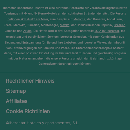
Iberostar Beachfront Resorts ist eine führende Hotelkette für verantwortungsbewussten
Tourismus mit
4- und 5-Sterne-Hotels
an den schönsten Stränden der Welt. Die
Resorts
befinden sich direkt am Meer
, zum Beispiel auf
Mallorca
, den Kanaren, Andalusien,
Kreta, Marokko, Tunesien, Montenegro,
Mexiko
, der Dominikanischen Republik,
Brasilien
,
Jamaika und
Aruba
. Die Hotels sind in drei Kategorien unterteilt:
JOIA by Iberostar
, mit
exquisitem und persönlichem Service;
Iberostar Selection
, mit einer Kombination aus
Eleganz und Entspannung für Sie und Ihre Liebsten; und
Iberostar Waves
, der Inbegriff
von Strandvergnügen für Familien und Paare. Die Unternehmensphilosophie besteht
darin, mit einer positiven Einstellung im Hier und Jetzt zu leben und gleichzeitig sorgsam
mit der Natur umzugehen, die unsere Resorts umgibt, damit sich auch zukünftige
Generationen daran erfreuen können.
Rechtlicher Hinweis
Sitemap
Affiliates
Cookie Richtlinien
©Iberostar
Hoteles y apartamentos, S.L.