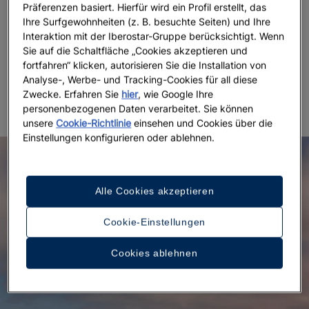
seicht sind, der nur 3 Minuten vom
Präferenzen basiert. Hierfür wird ein Profil erstellt, das
Erwachsenenhotel
Iberostar Selection Fuerteventura
Ihre Surfgewohnheiten (z. B. besuchte Seiten) und Ihre
Interaktion mit der Iberostar-Gruppe berücksichtigt. Wenn
Palace
entfernt liegt, einem 5-Sterne-Hotel in
Sie auf die Schaltfläche „Cookies akzeptieren und
Jandía, in dessen
Spa Sensations
Sie eine
Thai-
fortfahren“ klicken, autorisieren Sie die Installation von
Massage
genießen können, die so entspannend ist,
Analyse-, Werbe- und Tracking-Cookies für all diese
dass Sie sie nie vergessen werden.
Zwecke. Erfahren Sie
hier
, wie Google Ihre
personenbezogenen Daten verarbeitet. Sie können
unsere
Cookie-Richtlinie
einsehen und Cookies über die
Einstellungen konfigurieren oder ablehnen.
Alle Cookies akzeptieren
Cookie-Einstellungen
Cookies ablehnen