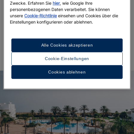
Zwecke. Erfahren Sie
hier
, wie Google Ihre
Betreuung der Jüngsten zugleich ein perfekter
personenbezogenen Daten verarbeitet. Sie können
Rückzugsort für Paare ist. Sein Design ermöglicht
unsere
Cookie-Richtlinie
einsehen und Cookies über die
es, exklusive Bereiche voller Eleganz und Ruhe zu
Einstellungen konfigurieren oder ablehnen.
genießen, und macht das Hotel zur idealen Wahl für
alle, die gehobenen Service, ein großzügiges
Platzangebot und eine privilegierte Lage direkt am
Alle Cookies akzeptieren
Meer suchen.
Cookie-Einstellungen
Cookies ablehnen