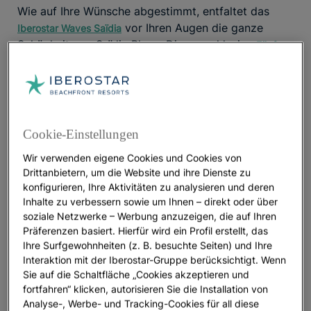
Wie auf Ihre Wünsche abgestimmt, entfaltet das
vor Ihren Augen die ganze
Iberostar Waves Saïdia
Schönheit von Saïdia Playa. Dieses exklusive
Fünf-
, inspiriert vom Berber-Stil
ist
Sterne-Resort in Marokko
darauf ausgerichtet, Sie mit der Energie des
Wassers und der Erde in Verbindung zu bringen, den
kraftvollen Elementen Marokkos. Mit Restaurants
und Bars, Pools und einem Wellnessprogramm, das
Cookie-Einstellungen
ein
Spa mit Hammam
und individuelle Behandlungen
Wir verwenden eigene Cookies und Cookies von
umfasst, wird Ihr
mit neuen
All Inclusive Urlaub in Saïdia
Drittanbietern, um die Website und ihre Dienste zu
Farben und Aromen erfüllt sein. Sie werden eine
konfigurieren, Ihre Aktivitäten zu analysieren und deren
faszinierende Kultur entdecken und sich selbst in
Inhalte zu verbessern sowie um Ihnen – direkt oder über
der Natur wiederfinden. Auch die Jüngsten kommen
soziale Netzwerke – Werbung anzuzeigen, die auf Ihren
voll auf ihre Kosten: Das
ist ein wahres
Star Camp
Präferenzen basiert. Hierfür wird ein Profil erstellt, das
Geschenk für sie. Doch das ist noch nicht alles.
Ihre Surfgewohnheiten (z. B. besuchte Seiten) und Ihre
Interaktion mit der Iberostar-Gruppe berücksichtigt. Wenn
Sie auf die Schaltfläche „Cookies akzeptieren und
Das
überzeugt dabei durch
Iberostar Waves Saïdia
fortfahren“ klicken, autorisieren Sie die Installation von
seine Vielseitigkeit und ist eines der
besten
Analyse-, Werbe- und Tracking-Cookies für all diese
, das mit seiner aufmerksamen
Familienhotels in Saïdia