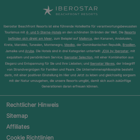
Iberostar Beachfront Resorts ist eine führende Hotelkette für verantwortungsbewussten
Tourismus mit
4- und 5-Sterne-Hotels
an den schönsten Stränden der Welt. Die
Resorts
befinden sich direkt am Meer
, zum Beispiel auf
Mallorca
, den Kanaren, Andalusien,
Kreta, Marokko, Tunesien, Montenegro,
Mexiko
, der Dominikanischen Republik,
Brasilien
,
Jamaika und
Aruba
. Die Hotels sind in drei Kategorien unterteilt:
JOIA by Iberostar
, mit
exquisitem und persönlichem Service;
Iberostar Selection
, mit einer Kombination aus
Eleganz und Entspannung für Sie und Ihre Liebsten; und
Iberostar Waves
, der Inbegriff
von Strandvergnügen für Familien und Paare. Die Unternehmensphilosophie besteht
darin, mit einer positiven Einstellung im Hier und Jetzt zu leben und gleichzeitig sorgsam
mit der Natur umzugehen, die unsere Resorts umgibt, damit sich auch zukünftige
Generationen daran erfreuen können.
Rechtlicher Hinweis
Sitemap
Affiliates
Cookie Richtlinien